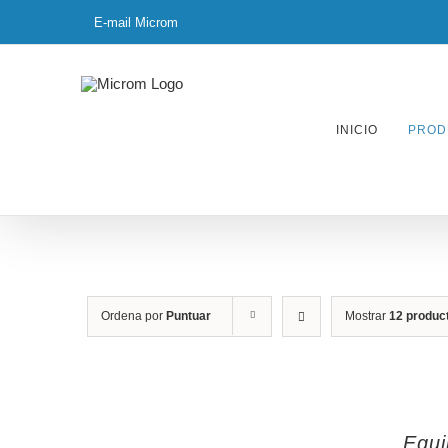
Skip
E-mail Microm
to
content
INICIO
PROD
Ordena por
Puntuar
Mostrar
12 produc
Equi