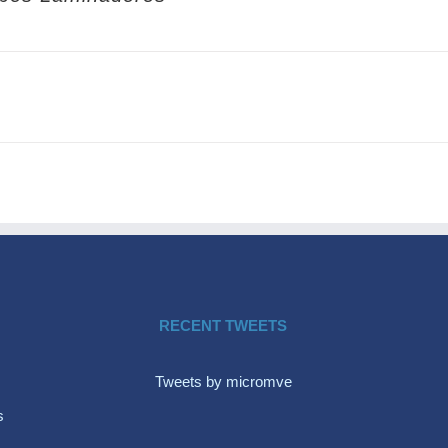
RECENT TWEETS
Tweets by micromve
s