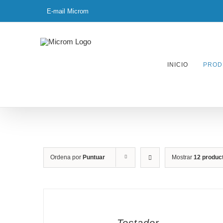
Skip
E-mail Microm
to
content
INICIO
PROD
Ordena por
Puntuar
Mostrar
12 produc