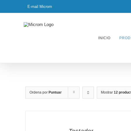
Skip
E-mail Microm
to
content
INICIO
PROD
Ordena por
Puntuar
Mostrar
12 produc