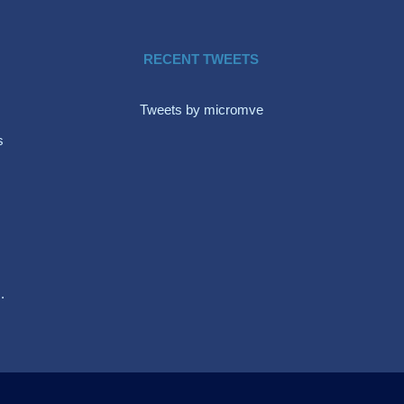
RECENT TWEETS
Tweets by micromve
s
.