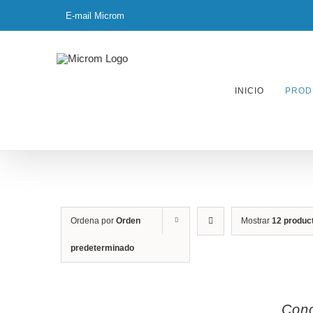
Skip
E-mail Microm
to
content
INICIO
PROD
Ordena por
Orden
Mostrar
12 produc
predeterminado
Conc