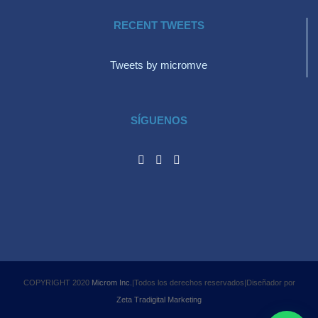
RECENT TWEETS
Tweets by micromve
SÍGUENOS
COPYRIGHT 2020
Microm Inc.
|Todos los derechos reservados|Diseñador por
Zeta Tradigital Marketing