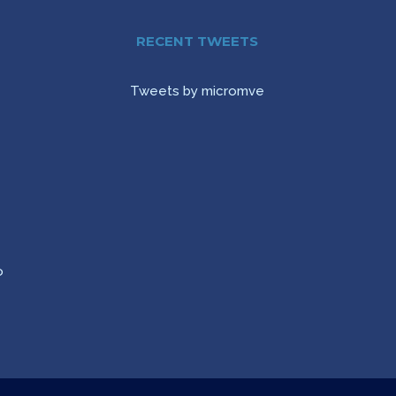
RECENT TWEETS
Tweets by micromve
,
o