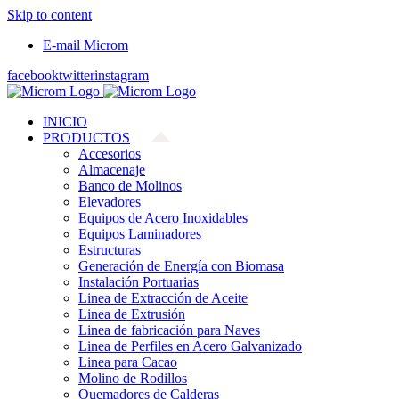
Skip to content
E-mail Microm
facebook
twitter
instagram
INICIO
PRODUCTOS
Accesorios
Almacenaje
Banco de Molinos
Elevadores
Equipos de Acero Inoxidables
Equipos Laminadores
Estructuras
Generación de Energía con Biomasa
Instalación Portuarias
Linea de Extracción de Aceite
Linea de Extrusión
Linea de fabricación para Naves
Linea de Perfiles en Acero Galvanizado
Linea para Cacao
Molino de Rodillos
Quemadores de Calderas